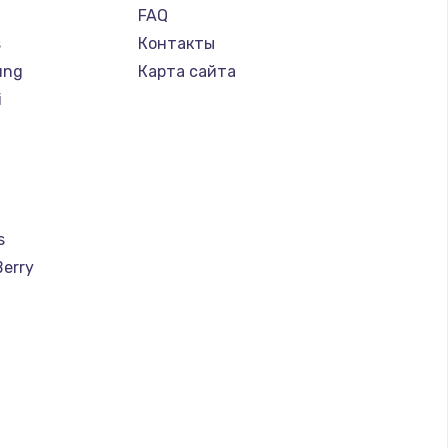
FAQ
s
Контакты
ung
Карта сайта
i
s
Berry
a
u
creen