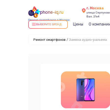
г. Москва
phone-iq.ru
улица Серпухов
Вал, 21к4
Ремонт смартфонов в Москве
Цены
О компани
ВЫБЕРИТЕ БРЕНД
Ремонт смартфонов
/
Замена аудио-разъема