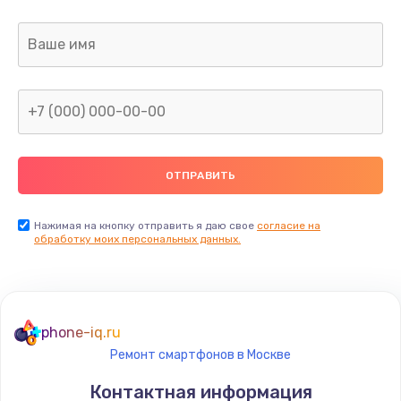
Заказать
Ремонт капиллярной трубки
400 руб.
Заказать
Замена блока питания
1000 руб.
Заказать
Нажимая на кнопку отправить я даю свое
согласие на
обработку моих персональных данных.
Прошивка / разблокировка
900 руб.
Заказать
phone-iq.ru
Ремонт смартфонов в Москве
Замена термостата
Контактная информация
1200 руб.