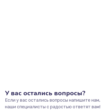
Заказать
Замена видеоадаптера (видеокарты)
1800 руб.
Заказать
Замена, перепайка чипа
1300 руб.
Заказать
Замена HDMI-разъема
650 руб.
Заказать
У вас остались вопросы?
Если у вас остались вопросы напишите нам,
Замена/Pемонт карбюратора
наши специалисты с радостью ответят вам!
1300 руб.