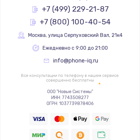
Заказать
+7 (499) 229-21-87
+7 (800) 100-40-54
Замена реле
1000 руб.
Москва
,
 улица Серпуховский Вал, 21к4
Заказать
Ежедневно с 9:00 до 21:00
Замена термопредохранителя
info@phone-iq.ru
700 руб.
Заказать
Все консультации по телефону в нашем сервисе
совершенно бесплатны
Замена ТЭНа
ООО "Новые Системы"
ИНН: 7743508277
2500 руб.
ОГРН: 1037739878406
Заказать
Замена шнура
1400 руб.