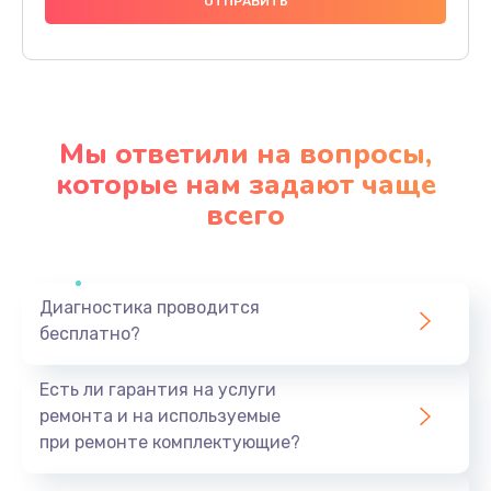
1000 руб.
Заказать
Ремонт материнской платы
4500 руб.
Мы ответили на вопросы,
Заказать
которые нам задают чаще
всего
Профилактическая чистка
1000 руб.
Заказать
Диагностика проводится
бесплатно?
Прошивка BIOS
1920 руб.
Есть ли гарантия на услуги
Заказать
ремонта и на используемые
при ремонте комплектующие?
Замена северного моста
1440 руб.