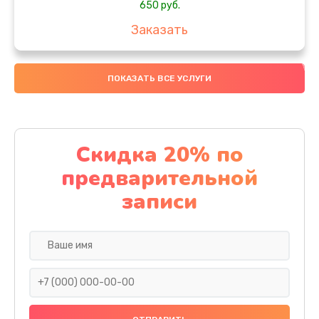
650 руб.
Заказать
Замена аккумулятора
ПОКАЗАТЬ ВСЕ УСЛУГИ
4000 руб.
Заказать
Замена материнской платы
Скидка 20% по
1100 руб.
предварительной
Заказать
записи
Замена масла
750 руб.
Заказать
Замена праймера