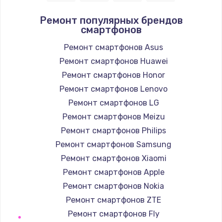
Заказать
Ремонт популярных брендов
смартфонов
Замена / ремонт электронного модуля
управления
Ремонт смартфонов Asus
600 руб.
Ремонт смартфонов Huawei
Заказать
Ремонт смартфонов Honor
Ремонт смартфонов Lenovo
Замена конфорки
Ремонт смартфонов LG
1100 руб.
Ремонт смартфонов Meizu
Заказать
Ремонт смартфонов Philips
Ремонт смартфонов Samsung
Замена платы сенсора
Ремонт смартфонов Xiaomi
900 руб.
Ремонт смартфонов Apple
Заказать
Ремонт смартфонов Nokia
Ремонт смартфонов ZTE
Замена регулятора режимов конфорки
Ремонт смартфонов Fly
900 руб.