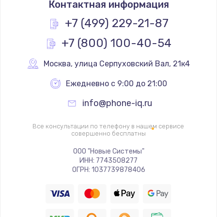
Контактная информация
448 руб.
Заказать
+7 (499) 229-21-87
+7 (800) 100-40-54
Замена камеры телефона
293 руб.
Москва
,
 улица Серпуховский Вал, 21к4
Заказать
Ежедневно с 9:00 до 21:00
Замена динамика телефона
info@phone-iq.ru
709 руб.
Заказать
Все консультации по телефону в нашем сервисе
совершенно бесплатны
Замена микрофона телефона
ООО "Новые Системы"
ИНН: 7743508277
529 руб.
ОГРН: 1037739878406
Заказать
Замена шлейфа матрицы телефона