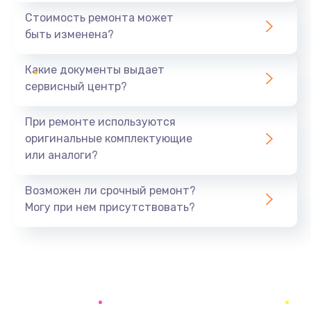
386 руб.
Стоимость ремонта может
быть изменена?
Заказать
Какие документы выдает
Замена заднего стекла телефона
сервисный центр?
806 руб.
Заказать
При ремонте используются
оригинальные комплектующие
Замена аккумулятора (батареи) телефона
или аналоги?
723 руб.
Заказать
Возможен ли срочный ремонт?
Могу при нем присутствовать?
Отвязка от гугл-аккаунта телефона
408 руб.
Заказать
Прошивка телефона