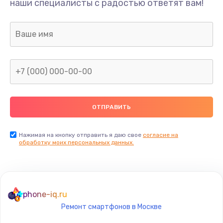
наши специалисты с радостью ответят вам!
377 руб.
Заказать
Замена аудио разъема телефона
1330 руб.
Заказать
Замена разъема/гнезда зарядки телефона
395 руб.
Заказать
Нажимая на кнопку отправить я даю свое
согласие на
обработку моих персональных данных.
Замена задней крышки телефона
224 руб.
Заказать
phone-iq.ru
Ремонт смартфонов в Москве
Замена корпуса телефона