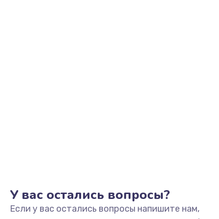
705 руб.
Заказать
Разблокировка телефона
226 руб.
Заказать
Замена держателя SIM-карты телефона
679 руб.
Заказать
Ультразвуковая чистка телефона
554 руб.
Заказать
У вас остались вопросы?
Если у вас остались вопросы напишите нам,
Замена USB-разъема (micro-usb) телефона