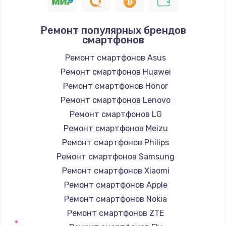
709 руб.
Заказать
Ремонт популярных брендов
смартфонов
Замена шлейфа кнопок телефона
812 руб.
Ремонт смартфонов Asus
Ремонт смартфонов Huawei
Заказать
Ремонт смартфонов Honor
Замена шлейфа аудио телефона
Ремонт смартфонов Lenovo
318 руб.
Ремонт смартфонов LG
Ремонт смартфонов Meizu
Заказать
Ремонт смартфонов Philips
Замена системной / материнской платы
Ремонт смартфонов Samsung
телефона
Ремонт смартфонов Xiaomi
908 руб.
Ремонт смартфонов Apple
Заказать
Ремонт смартфонов Nokia
Ремонт смартфонов ZTE
Восстановление цепей питания телефона