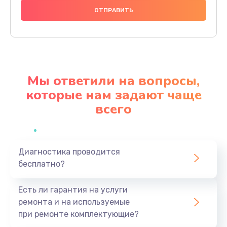
666 руб.
Заказать
Замена микросхем питания телефона
285 руб.
Мы ответили на вопросы,
Заказать
которые нам задают чаще
всего
Замена процессора телефона
587 руб.
Заказать
Диагностика проводится
бесплатно?
Восстановление данных телефона
554 руб.
Есть ли гарантия на услуги
Заказать
ремонта и на используемые
при ремонте комплектующие?
Русификация телефона