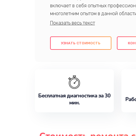
включает в себя опытных профессион
многолетним опытом в данной област
качественный ремонт с использовани
гарантируем качество всех проведенн
клиентам надежное и профессиональн
УЗНАТЬ СТОИМОСТЬ
КОН
потребности наилучшим образом. Не 
сейчас!
Бесплатная диагностика за 30
Рабо
мин.