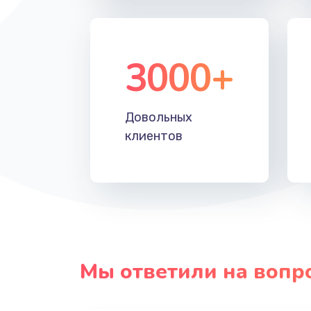
Ремонт материнской платы тел
3000+
Замена материнской платы тел
Замена процессора телефона
Довольных
клиентов
Мы ответили на вопр