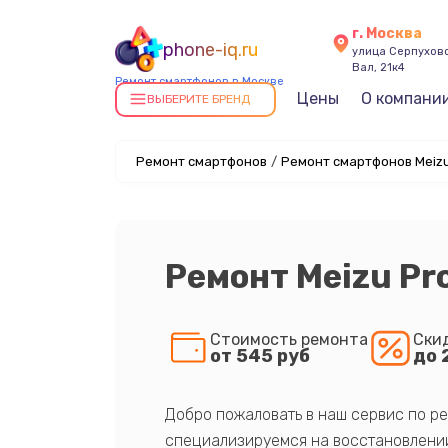
г. Москва
phone-iq.ru
улица Серпухов
Вал, 21к4
Ремонт смартфонов в Москве
Цены
О компани
ВЫБЕРИТЕ БРЕНД
Ремонт смартфонов
/
Ремонт смартфонов Meizu
Ремонт Meizu Pr
Стоимость ремонта
Ски
от 545 руб
до 
Добро пожаловать в наш сервис по ре
специализируемся на восстановлении