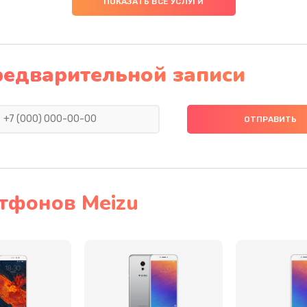
ПОКАЗАТЬ ВСЕ УСЛУГИ
20 мин
3 года
20 мин
1 год
редварительной записи
а
40 мин
3 года
20 мин
3 года
40 мин
3 года
тфонов Meizu
30 мин
3 года
 телефона
60 мин
2 года
она
30 мин
3 года