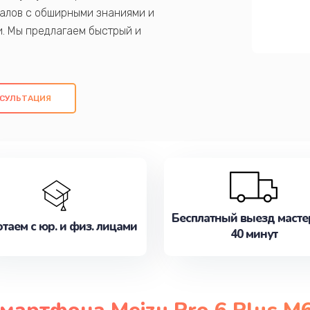
алов с обширными знаниями и
и. Мы предлагаем быстрый и
ем оригинальных компонентов, а также
ых работ. Наша цель - предоставить
ое обслуживание, удовлетворяя их
СУЛЬТАЦИЯ
медлите записаться на ремонт уже
Бесплатный выезд масте
таем с юр. и физ. лицами
40 минут