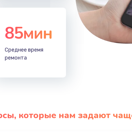
ефона
50 мин
2 года
85мин
ефона
20 мин
2 года
50 мин
3 года
Среднее время
ремонта
осы, которые нам задают чащ