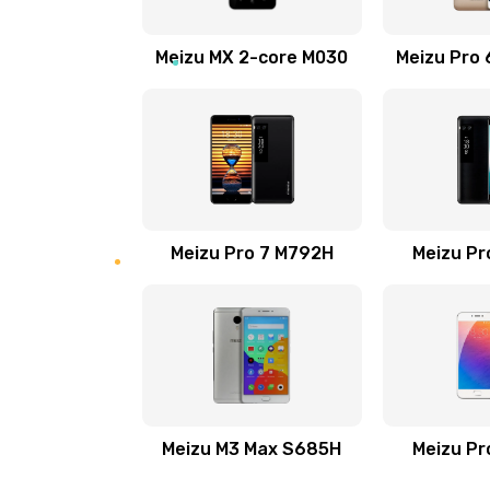
Замена стекла камеры телефона
Meizu MX 2-core M030
Meizu Pro 
Чистка в ультразвуковой ванне
Перепрошивка программатором
телефона
Meizu Pro 7 M792H
Перепрошивка телефона
Meizu Pr
Замена экрана/дисплея телефо
Замена тачскрина/сенсора тел
Замена матрицы телефона
Meizu M3 Max S685H
Meizu Pr