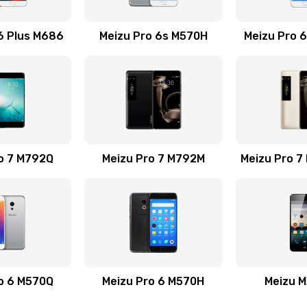
40 мин
2 года
6 Plus M686
Meizu Pro 6s M570H
Meizu Pro 
 телефона
20 мин
1 год
40 мин
1 год
o 7 M792Q
Meizu Pro 7 M792M
20 мин
1 год
Meizu Pro 7
на
30 мин
2 года
ефона
50 мин
1 год
50 мин
1 год
o 6 M570Q
Meizu Pro 6 M570H
Meizu 