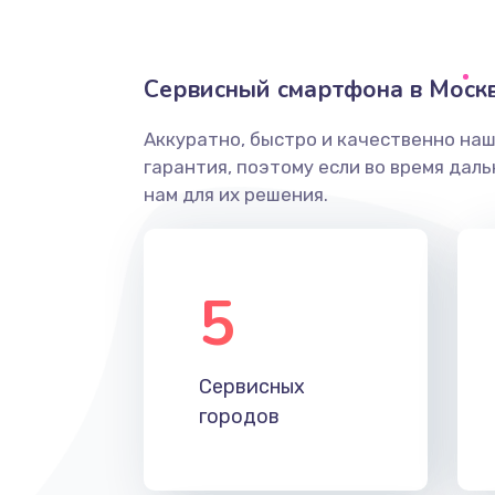
Замена аккумулятора/батареи 
Замена гнезда зарядки телефон
Сервисный смартфона в Моск
Аккуратно, быстро и качественно на
Ремонт корпуса телефона
гарантия, поэтому если во время дал
нам для их решения.
Замена динамика (с расклейкой)
телефона
5
Замена разъема питания телеф
Замена антенного модуля телеф
Сервисных
городов
Замена Wi-Fi модуля телефона
Замена кнопки Home телефона