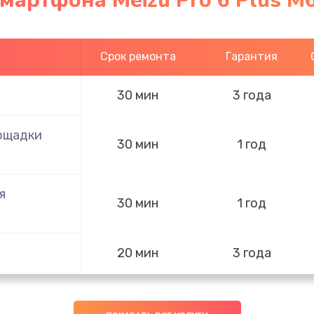
мартфона Meizu Pro 6 Plus M
Срок ремонта
Гарантия
30 мин
3 года
ощадки
30 мин
1 год
я
30 мин
1 год
20 мин
3 года
лефона
50 мин
1 год