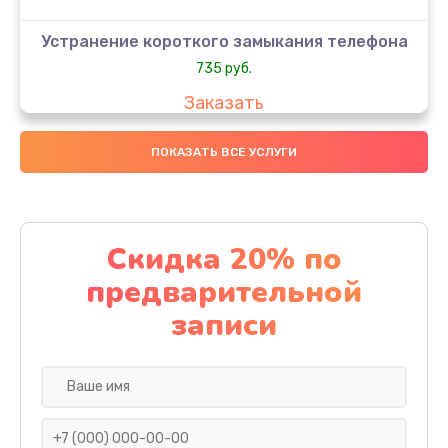
Устранение короткого замыкания телефона
735 руб.
Заказать
Восстановление OS телефона
ПОКАЗАТЬ ВСЕ УСЛУГИ
835 руб.
Заказать
Скидка 20% по
Восстановление загрузчика телефона
предварительной
935 руб.
записи
Заказать
Реболинг микросхем телефона
1235 руб.
Заказать