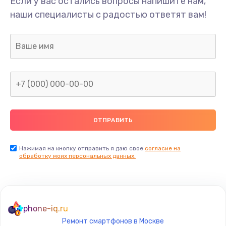
Если у вас остались вопросы напишите нам,
Замена тачскрина/сенсора телефона
наши специалисты с радостью ответят вам!
695 руб.
Заказать
Замена матрицы телефона
695 руб.
Заказать
Замена аккумулятора/батареи телефона
545 руб.
Нажимая на кнопку отправить я даю свое
согласие на
Заказать
обработку моих персональных данных.
Замена гнезда зарядки телефона
635 руб.
phone-iq.ru
Заказать
Ремонт смартфонов в Москве