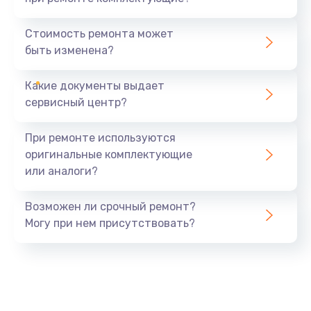
Замена динамика телефона
Стоимость ремонта может
595 руб.
быть изменена?
Заказать
Какие документы выдает
Восстановление цепей питания телефона
сервисный центр?
735 руб.
При ремонте используются
Заказать
оригинальные комплектующие
или аналоги?
Замена кнопки включения телефона
545 руб.
Возможен ли срочный ремонт?
Заказать
Могу при нем присутствовать?
Замена стекла камеры телефона
740 руб.
Заказать