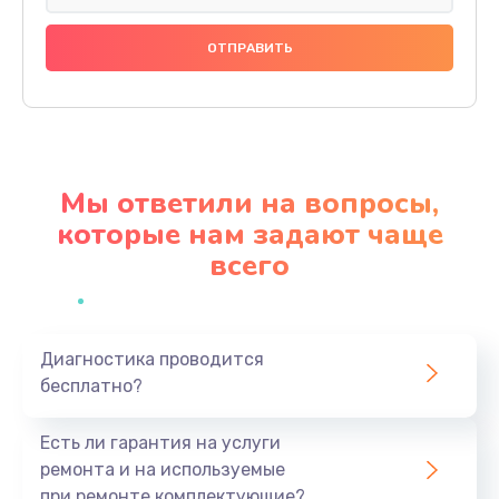
Сохранение данных телефона
1535 руб.
Заказать
Замена задней крышки телефона
Мы ответили на вопросы,
735 руб.
которые нам задают чаще
Заказать
всего
Замена корпуса телефона
835 руб.
Заказать
Диагностика проводится
бесплатно?
Замена камеры телефона
Есть ли гарантия на услуги
735 руб.
ремонта и на используемые
Заказать
при ремонте комплектующие?