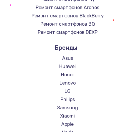
Замена процессора телефона
Ремонт смартфонов Archos
1235 руб.
Ремонт смартфонов BlackBerry
Заказать
Ремонт смартфонов BQ
Ремонт смартфонов DEXP
Ремонт смартфонов Digma
Бренды
Ремонт смартфонов Ginzzu
Ремонт смартфонов Highscreen
Asus
Ремонт смартфонов Irbis
Huawei
Ремонт смартфонов Kyocera
Honor
Ремонт смартфонов LeEco
Lenovo
Ремонт смартфонов OnePlus
LG
Ремонт смартфонов teXet
Philips
Ремонт смартфонов Motorola
Samsung
Ремонт смартфонов Prestigio
Xiaomi
Ремонт смартфонов Vertex
Apple
Ремонт смартфонов Microsoft