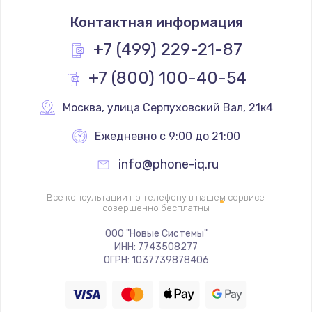
Ремонт корпуса телефона
Контактная информация
835 руб.
+7 (499) 229-21-87
Заказать
+7 (800) 100-40-54
Замена динамика (с расклейкой) телефона
Москва
,
 улица Серпуховский Вал, 21к4
645 руб.
Заказать
Ежедневно с 9:00 до 21:00
info@phone-iq.ru
Замена разъема питания телефона
635 руб.
Все консультации по телефону в нашем сервисе
совершенно бесплатны
Заказать
ООО "Новые Системы"
Замена антенного модуля телефона
ИНН: 7743508277
ОГРН: 1037739878406
635 руб.
Заказать