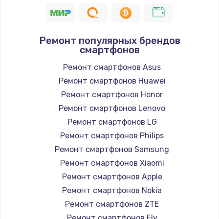
Замена Wi-Fi модуля телефона
545 руб.
Заказать
Ремонт популярных брендов
смартфонов
Замена кнопки Home телефона
Ремонт смартфонов Asus
545 руб.
Ремонт смартфонов Huawei
Заказать
Ремонт смартфонов Honor
Ремонт смартфонов Lenovo
Ремонт материнской платы телефона
Ремонт смартфонов LG
835 руб.
Ремонт смартфонов Philips
Заказать
Ремонт смартфонов Samsung
Ремонт смартфонов Xiaomi
Замена материнской платы телефона
Ремонт смартфонов Apple
935 руб.
Ремонт смартфонов Nokia
Заказать
Ремонт смартфонов ZTE
Ремонт смартфонов Fly