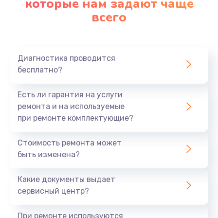
которые нам задают чаще
ваших смартфонов Realme? Обычно это:
всего
Неправильное обращение с устройством,
столкновения, воздействие влаги или пыли,
износ и старение,
Диагностика проводится
нарушение работы по, вирусы и проч.
бесплатно?
Эти факторы приводят к возникновению проблем и
Есть ли гарантия на услуги
снижению работоспособности ваших смартфонов.
ремонта и на используемые
при ремонте комплектующие?
Качественный ремонт и услуги,
которым вы можете доверять.
Стоимость ремонта может
быть изменена?
Мы понимаем, что ваш смартфон Realme не просто
устройство, в нем вся жизнь от развлечений до
Какие документы выдает
работы. Поэтому мы гарантируем качественный
сервисный центр?
ремонт смартфонов Realme любых моделей и годов
выпуска.
При ремонте используются