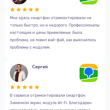
услуги по ремонту в Москве
Если ваш смартфон Realme нуждается в ремонте,
Мне здесь смартфон отремонтировали не
не теряйте время и свяжитесь с нами уже сегодня.
только быстро, но и недорого. Профессионалы
Мы предоставляем удобные способы связи, чтобы
настоящие и цены приемлемые. Была
помочь вам быстро и эффективно решить проблему:
проблема, не ловил вай-фай, как выяснилось
Телефон: +7 (499) 229-21-87
проблемы с модулем.
Адрес офиса: улица Серпуховский Вал, 21к4
Сергей
Наши специалисты проконсультируют и
предложат наилучшие решения. Мы стремимся
обеспечить высокий уровень обслуживания и
удовлетворение потребностей наших клиентов.
В сервисе отремонтировали смартфон.
Заменили экран, модуль Wi-Fi. Благодарен