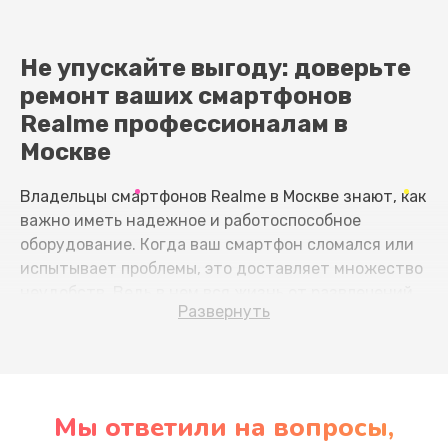
Не упускайте выгоду: доверьте
ремонт ваших смартфонов
Realme профессионалам в
Москве
Владельцы смартфонов Realme в Москве знают, как
важно иметь надежное и работоспособное
оборудование. Когда ваш смартфон сломался или
испытывает проблемы, это доставляет множество
неудобств. Ведь в нем вся жизнь от развлечений
Развернуть
до работы. Но не отчаивайтесь! В нашем
сервисном центре Realme в Москве мы предлагаем
профессиональные услуги по ремонту смартфонов,
чтобы вы не упустили ни одного важного момента.
Мы ответили на вопросы,
Какие причины могут привести к неисправности