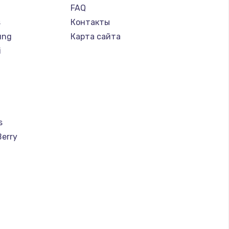
FAQ
s
Контакты
ung
Карта сайта
i
s
Berry
a
u
creen