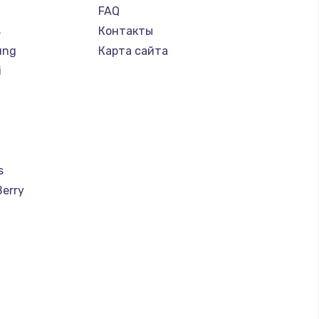
FAQ
s
Контакты
ung
Карта сайта
i
s
Berry
a
u
creen