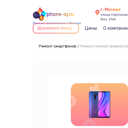
г. Москва
phone-iq.ru
улица Серпухов
Вал, 21к4
Ремонт смартфонов в Москве
Цены
О компани
ВЫБЕРИТЕ БРЕНД
Ремонт смартфонов
/
Ремонт кнопки громкост