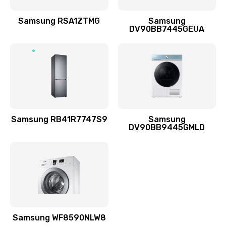
Ремонт динамиков
1400 руб.
Samsung RSA1ZTMG
Samsung
DV90BB7445GEUA
Заказать
Ремонт выходных цепей усиления (для активных
сабвуферов)
1300 руб.
Заказать
Samsung RB41R7747S9
Samsung
DV90BB9445GMLD
Ремонт предварительных цепей усиления (для
активных сабвуферов)
1200 руб.
Заказать
Ремонт после залития
2100 руб.
Samsung WF8590NLW8