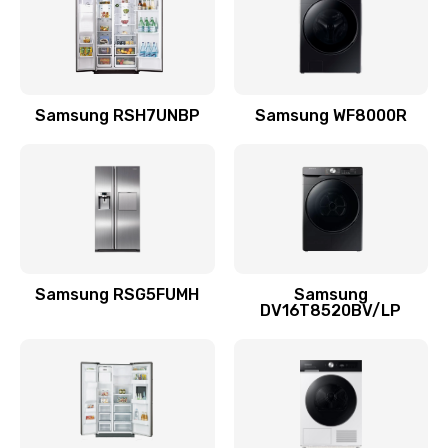
880 руб.
Заказать
Замена подводящих проводов
Samsung RSH7UNBP
Samsung WF8000R
880 руб.
Заказать
Замена голосовой катушки/перемотка динамика
880 руб.
Заказать
Samsung RSG5FUMH
Samsung
DV16T8520BV/LP
Выход из строя электронных деталей
вследствие перегрева
880 руб.
Заказать