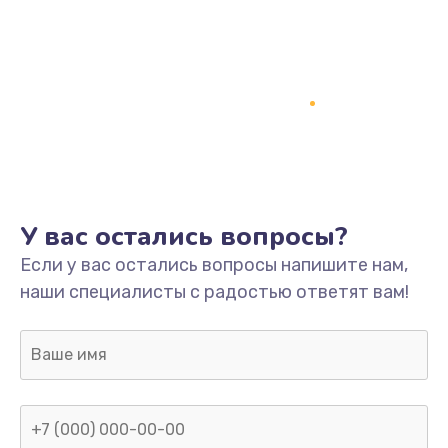
Программный ремонт/прошивка
1500 руб.
Заказать
Ремонт системной платы
1700 руб.
Заказать
У вас остались вопросы?
Модернизация
Если у вас остались вопросы напишите нам,
2100 руб.
наши специалисты с радостью ответят вам!
Заказать
Устранение ошибок
2000 руб.
Заказать