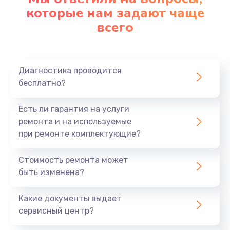
которые нам задают чаще
1200 руб.
всего
Заказать
Ремонт платы картоприемника
1000 руб.
Диагностика проводится
бесплатно?
Заказать
Есть ли гарантия на услуги
Восстановление/замена диффузора
ремонта и на используемые
1400 руб.
при ремонте комплектующие?
Заказать
Стоимость ремонта может
быть изменена?
Ремонт платы усилителя
1200 руб.
Какие документы выдает
Заказать
сервисный центр?