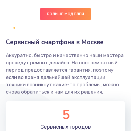
Заказать
БОЛЬШЕ МОДЕЛЕЙ
Замена диффузора динамика
1400 руб.
Заказать
Сервисный смартфона в Москве
Замена платы брелка
Аккуратно, быстро и качественно наши мастера
900 руб.
проведут ремонт девайса. На постремонтный
период предоставляется гарантия, поэтому
Заказать
если во время дальнейшей эксплуатации
техники возникнут какие-то проблемы, можно
Простой ремонт основной платы
снова обратиться к нам для их решения.
2400 руб.
Заказать
5
Восстановление после попадания влаги
Сервисных
городов
2800 руб.