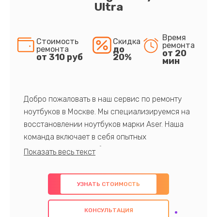
Ultra
Время
Стоимость
Скидка
ремонта
до
ремонта
от 20
от 310 руб
20%
мин
Добро пожаловать в наш сервис по ремонту
ноутбуков в Москве. Мы специализируемся на
восстановлении ноутбуков марки Aser. Наша
команда включает в себя опытных
профессионалов с обширными знаниями и
многолетним опытом в данной области. Мы
предлагаем быстрый и качественный ремонт с
УЗНАТЬ СТОИМОСТЬ
использованием оригинальных компонентов, а
также гарантируем качество всех
КОНСУЛЬТАЦИЯ
проведенных работ. Наша цель - предоставить