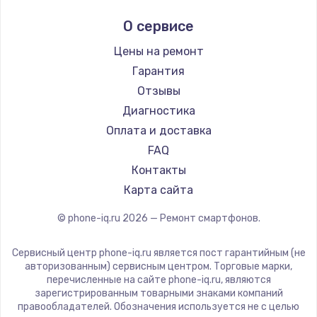
Ремонт смартфонов Hisense
Digma
1450 руб.
О сервисе
Ремонт смартфонов Nubia
Ginzzu
Заказать
Ремонт смартфонов Land Rover
Highscreen
Цены на ремонт
Ремонт смартфонов Acer
Irbis
Замена шим-контроллера
Гарантия
Ремонт смартфонов HP
Kyocera
Отзывы
3900 руб.
Ремонт смартфонов Poco
LeEco
Диагностика
Заказать
Ремонт смартфонов HTC
OnePlus
Оплата и доставка
Ремонт смартфонов Blackmagic
teXet
FAQ
Настройка Wi-Fi
Ремонт смартфонов Nothing
Motorola
Контакты
1040 руб.
Ремонт смартфонов iQOO
Prestigio
Карта сайта
Заказать
Vertex
© phone-iq.ru
2026
— Ремонт смартфонов.
Microsoft
Ремонт петель крышки
Sharp
Сервисный центр phone-iq.ru является пост гарантийным (не
1195 руб.
Elephone
авторизованным) сервисным центром. Торговые марки,
перечисленные на сайте phone-iq.ru, являются
Заказать
BlackView
зарегистрированным товарными знаками компаний
Google
правообладателей. Обозначения используется не с целью