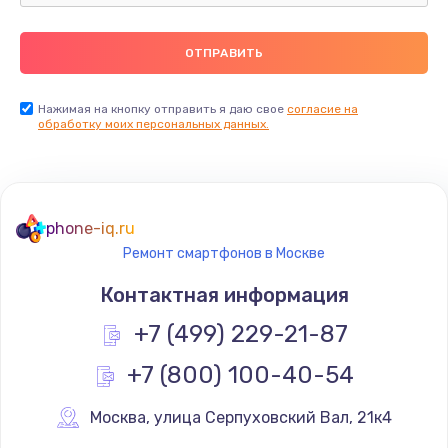
Ремонт пищалок(твитеров)
900 руб.
Заказать
Нажимая на кнопку отправить я даю свое
согласие на
обработку моих персональных данных.
Ремонт цепей питания
2500 руб.
Заказать
phone-iq.ru
Ремонт смартфонов в Москве
Замена видеокарты
Контактная информация
1795 руб.
+7 (499) 229-21-87
Заказать
+7 (800) 100-40-54
Ремонт разъема питания
1120 руб.
Москва
,
 улица Серпуховский Вал, 21к4