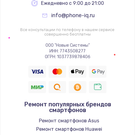
Заказать
Ежедневно с 9:00 до 21:00
info@phone-iq.ru
Замена видеочипа
2745 руб.
Все консультации по телефону в нашем сервисе
совершенно бесплатны
Заказать
ООО "Новые Системы"
Настройка BIOS
ИНН: 7743508277
ОГРН: 1037739878406
910 руб.
Заказать
Ремонт подсветки
1150 руб.
Ремонт популярных брендов
Заказать
смартфонов
Ремонт смартфонов Asus
Настройка ОС
Ремонт смартфонов Huawei
1320 руб.