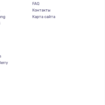
FAQ
s
Контакты
ung
Карта сайта
i
s
Berry
a
u
creen