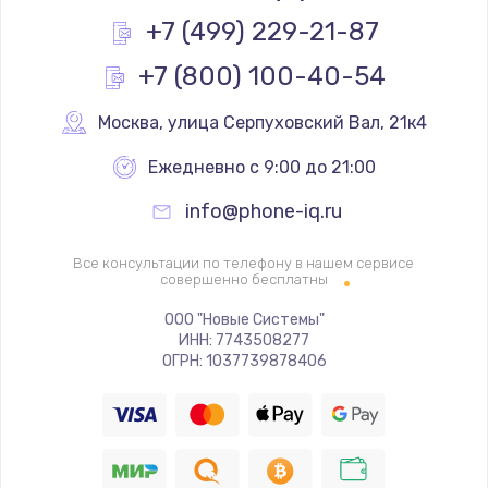
Заказать
+7 (499) 229-21-87
+7 (800) 100-40-54
Замена контроллера питания
1490 руб.
Москва
,
 улица Серпуховский Вал, 21к4
Заказать
Ежедневно с 9:00 до 21:00
Замена южного моста
info@phone-iq.ru
2600 руб.
Заказать
Все консультации по телефону в нашем сервисе
совершенно бесплатны
Чистка от пыли
ООО "Новые Системы"
ИНН: 7743508277
990 руб.
ОГРН: 1037739878406
Заказать
Настройка ОС
1090 руб.