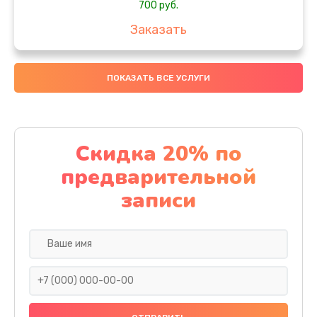
700 руб.
Заказать
Комплексная чистка
ПОКАЗАТЬ ВСЕ УСЛУГИ
900 руб.
Заказать
Замена стекла
Скидка 20% по
1100 руб.
предварительной
Заказать
записи
Ремонт камеры
600 руб.
Заказать
Замена разъема питания