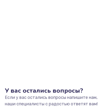
Заказать
Ремонт микрофона
500 руб.
Заказать
Ремонт корпусных элементов
800 руб.
Заказать
Ремонт GPS-модуля
500 руб.
Заказать
У вас остались вопросы?
Если у вас остались вопросы напишите нам,
Ремонт динамика
наши специалисты с радостью ответят вам!
400 руб.