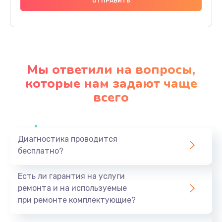
600 руб.
Заказать
Замена шлейфа
600 руб.
Мы ответили на вопросы,
Заказать
которые нам задают чаще
всего
Ремонт мультиконтроллера
1000 руб.
Заказать
Диагностика проводится
бесплатно?
Замена кнопки включения
800 руб.
Есть ли гарантия на услуги
Заказать
ремонта и на используемые
при ремонте комплектующие?
Замена камеры
1600 руб.