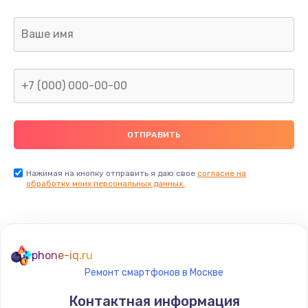
Заказать
Замена дисплея
1200 руб.
Заказать
Ремонт сим-лотка
600 руб.
Заказать
Нажимая на кнопку отправить я даю свое
согласие на
обработку моих персональных данных.
Замена клавиатуры
1190 руб.
Заказать
phone-iq.ru
Ремонт смартфонов в Москве
Замена тачпада
Контактная информация
1330 руб.