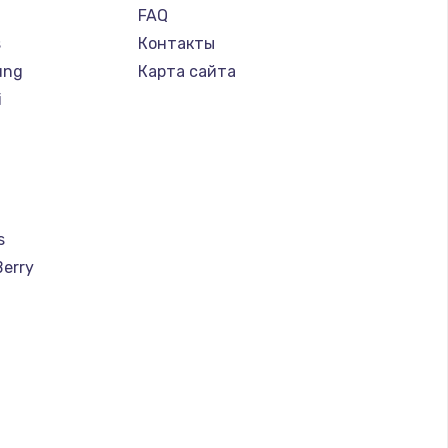
FAQ
s
Контакты
ung
Карта сайта
i
s
Berry
a
u
creen