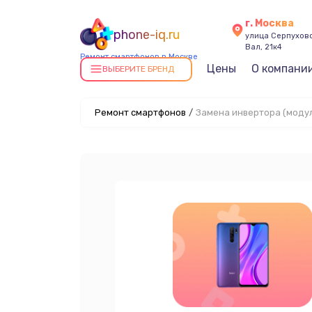
г. Москва
phone-iq.ru
улица Серпухов
Вал, 21к4
Ремонт смартфонов в Москве
Цены
О компани
ВЫБЕРИТЕ БРЕНД
Ремонт смартфонов
/
Замена инвертора (моду