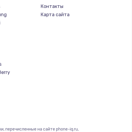
s
Контакты
ung
Карта сайта
i
s
Berry
a
u
creen
, перечисленные на сайте phone-iq.ru,
ra