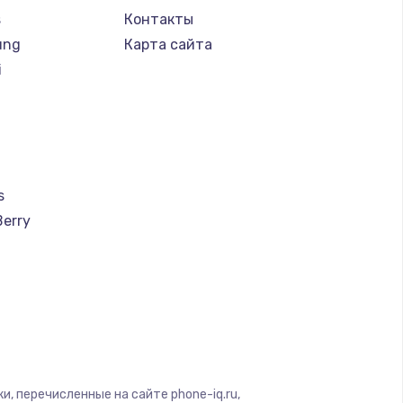
s
Контакты
ung
Карта сайта
i
s
Berry
a
u
creen
, перечисленные на сайте phone-iq.ru,
ra