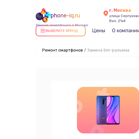
г. Москва
phone-iq.ru
улица Серпухов
Вал, 21к4
Ремонт смартфонов в Москве
Цены
О компани
ВЫБЕРИТЕ БРЕНД
Ремонт смартфонов
/
Замена Sim-разъема