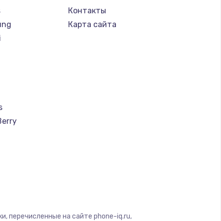
s
Контакты
ung
Карта сайта
i
s
Berry
a
u
creen
, перечисленные на сайте phone-iq.ru,
ra